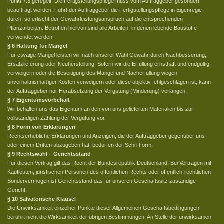
Punkt 7.3 geregelt. Die Fertigstellungspflege muss vom Auftraggeber gesondert
beauftragt werden. Führt der Auftraggeber die Fertigstellungspflege in Eigenregie
durch, so erlischt der Gewährleistungsanspruch auf die entsprechenden
Pflanzarbeiten. Betroffen hiervon sind alle Arbeiten, in denen lebende Baustoffe
verwendet werden.
§ 6 Haftung für Mängel
Für etwaige Mängel leisten wir nach unserer Wahl Gewähr durch Nachbesserung,
Ersatzlieferung oder Neuherstellung. Sofern wir die Erfüllung ernsthaft und endgültig
verweigern oder die Beseitigung des Mangel und Nacherfüllung wegen
unverhältnismäßiger Kosten verweigern oder diese objektiv fehlgeschlagen ist, kann
der Auftraggeber nur Herabsetzung der Vergütung (Minderung) verlangen.
§ 7 Eigentumsvorbehalt
Wir behalten uns das Eigentum an den von uns gelieferten Materialien bis zur
vollständigen Zahlung der Vergütung vor.
§ 8 Form von Erklärungen
Rechtserhebliche Erklärungen und Anzeigen, die der Auftraggeber gegenüber uns
oder einem Dritten abzugeben hat, bedürfen der Schriftform.
§ 9 Rechtswahl – Gerichtsstand
Für diesen Vertrag gilt das Recht der Bundesrepublik Deutschland. Bei Verträgen mit
Kaufleuten, juristischen Personen des öffentlichen Rechts oder öffentlich-rechtlichen
Sondervermögen ist Gerichtsstand das für unseren Geschäftssitz zuständige
Gericht.
§ 10 Salvatorische Klausel
Die Unwirksamkeit einzelner Punkte dieser Allgemeinen Geschäftsbedingungen
berührt nicht die Wirksamkeit der übrigen Bestimmungen. An Stelle der unwirksamen