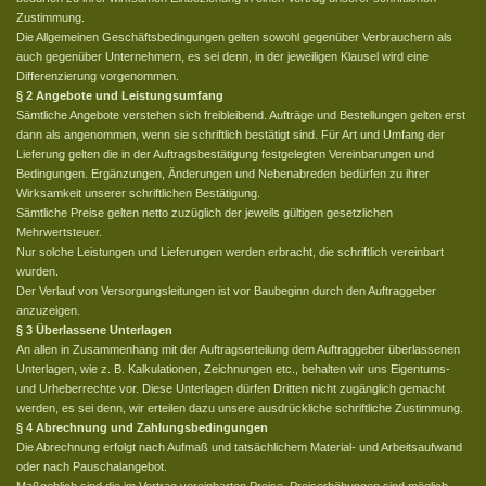
Zustimmung.
Die Allgemeinen Geschäftsbedingungen gelten sowohl gegenüber Verbrauchern als
auch gegenüber Unternehmern, es sei denn, in der jeweiligen Klausel wird eine
Differenzierung vorgenommen.
§ 2 Angebote und Leistungsumfang
Sämtliche Angebote verstehen sich freibleibend. Aufträge und Bestellungen gelten erst
dann als angenommen, wenn sie schriftlich bestätigt sind. Für Art und Umfang der
Lieferung gelten die in der Auftragsbestätigung festgelegten Vereinbarungen und
Bedingungen. Ergänzungen, Änderungen und Nebenabreden bedürfen zu ihrer
Wirksamkeit unserer schriftlichen Bestätigung.
Sämtliche Preise gelten netto zuzüglich der jeweils gültigen gesetzlichen
Mehrwertsteuer.
Nur solche Leistungen und Lieferungen werden erbracht, die schriftlich vereinbart
wurden.
Der Verlauf von Versorgungsleitungen ist vor Baubeginn durch den Auftraggeber
anzuzeigen.
§ 3 Überlassene Unterlagen
An allen in Zusammenhang mit der Auftragserteilung dem Auftraggeber überlassenen
Unterlagen, wie z. B. Kalkulationen, Zeichnungen etc., behalten wir uns Eigentums-
und Urheberrechte vor. Diese Unterlagen dürfen Dritten nicht zugänglich gemacht
werden, es sei denn, wir erteilen dazu unsere ausdrückliche schriftliche Zustimmung.
§ 4 Abrechnung und Zahlungsbedingungen
Die Abrechnung erfolgt nach Aufmaß und tatsächlichem Material- und Arbeitsaufwand
oder nach Pauschalangebot.