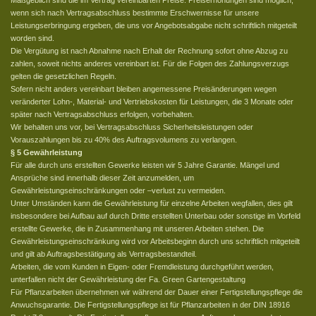
Maßgeblich sind die im Vertrag vereinbarten Preise. Preiserhöhungen sind möglich,
wenn sich nach Vertragsabschluss bestimmte Erschwernisse für unsere
Leistungserbringung ergeben, die uns vor Angebotsabgabe nicht schriftlich mitgeteilt
worden sind.
Die Vergütung ist nach Abnahme nach Erhalt der Rechnung sofort ohne Abzug zu
zahlen, soweit nichts anderes vereinbart ist. Für die Folgen des Zahlungsverzugs
gelten die gesetzlichen Regeln.
Sofern nicht anders vereinbart bleiben angemessene Preisänderungen wegen
veränderter Lohn-, Material- und Vertriebskosten für Leistungen, die 3 Monate oder
später nach Vertragsabschluss erfolgen, vorbehalten.
Wir behalten uns vor, bei Vertragsabschluss Sicherheitsleistungen oder
Vorauszahlungen bis zu 40% des Auftragsvolumens zu verlangen.
§ 5 Gewährleistung
Für alle durch uns erstellten Gewerke leisten wir 5 Jahre Garantie. Mängel und
Ansprüche sind innerhalb dieser Zeit anzumelden, um
Gewährleistungseinschränkungen oder –verlust zu vermeiden.
Unter Umständen kann die Gewährleistung für einzelne Arbeiten wegfallen, dies gilt
insbesondere bei Aufbau auf durch Dritte erstellten Unterbau oder sonstige im Vorfeld
erstellte Gewerke, die in Zusammenhang mit unseren Arbeiten stehen. Die
Gewährleistungseinschränkung wird vor Arbeitsbeginn durch uns schriftlich mitgeteilt
und gilt ab Auftragsbestätigung als Vertragsbestandteil.
Arbeiten, die vom Kunden in Eigen- oder Fremdleistung durchgeführt werden,
unterfallen nicht der Gewährleistung der Fa. Green Gartengestaltung
Für Pflanzarbeiten übernehmen wir während der Dauer einer Fertigstellungspflege die
Anwuchsgarantie. Die Fertigstellungspflege ist für Pflanzarbeiten in der DIN 18916